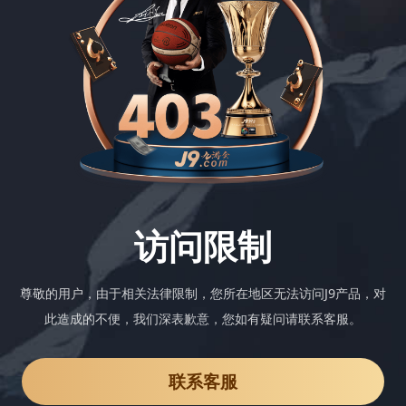
访问限制
尊敬的用户，由于相关法律限制，您所在地区无法访问J9产品，对
此造成的不便，我们深表歉意，您如有疑问请联系客服。
联系客服