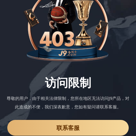
访问限制
尊敬的用户，由于相关法律限制，您所在地区无法访问J9产品，对
此造成的不便，我们深表歉意，您如有疑问请联系客服。
联系客服